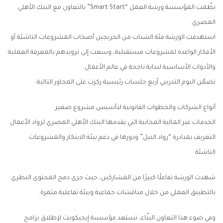
نظّمت المؤسسة ورشة العمل “Smart Start” بالتعاون مع البنك الأهلي
المصري.
استهدفت الورشة فئة الشباب من الخريجين أصحاب المشروعات الناشئة أو
الأفكار الواعدة لمشروعات مستقبلية، وسعت إلى تزويدهم بالمعرفة العملية
والأدوات الأساسية لبداية ناجحة في عالم الأعمال.
تضمّن اليوم التدريبي أربع جلسات رئيسية ركزت على المحاور التالية:
أنواع الشركات والخطوات القانونية لتأسيس مشروع صغير
الخدمات غير المالية المجانية التي يقدمها البنك الأهلي المصري لرواد الأعمال
التعريف بمبادرة “رواد النيل” ودورها في دعم بيئة الابتكار والمشروعات
الناشئة
شهدت الورشة تفاعلًا كبيرًا من المشاركين، حيث جرى دمج المحتوى النظري
بالتطبيق العملي من خلال مناقشات جماعية وبيئة تفاعلية مثمرة.
وفي ضوء هذا التعاون البنّاء، تستعد مؤسسة إيجيكوبت لإطلاق برامج