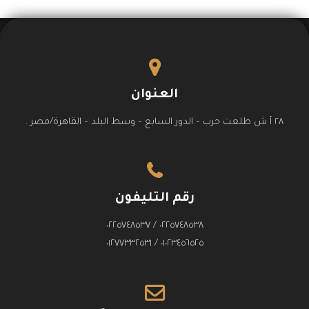
العنوان
٢٨ أ ش طلعت حرب – الدور السابع – وسط البلد – القاهرة/مصر .
رقم التليفون
٠٢٢٥٧٤٨٥٣٨ / ٠٢٢٥٧٤٨٥٣٧
٠١٠٢٣٤٥٦٥٢٥ / ٠١٢٧٧٣٣٢٥٣١