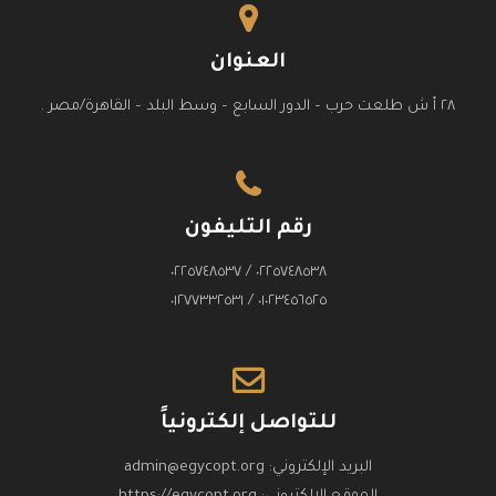
العنوان
٢٨ أ ش طلعت حرب – الدور السابع – وسط البلد – القاهرة/مصر .
رقم التليفون
٠٢٢٥٧٤٨٥٣٨ / ٠٢٢٥٧٤٨٥٣٧
٠١٠٢٣٤٥٦٥٢٥ / ٠١٢٧٧٣٣٢٥٣١
للتواصل إلكترونياً
البريد الإلكتروني:
admin@egycopt.org