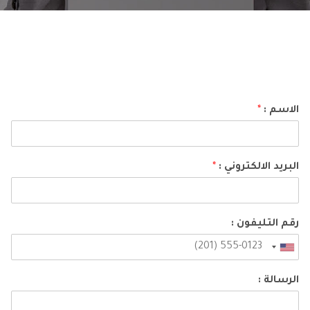
الاسم :
*
البريد الالكتروني :
*
رقم التليفون :
U
n
الرسالة :
i
t