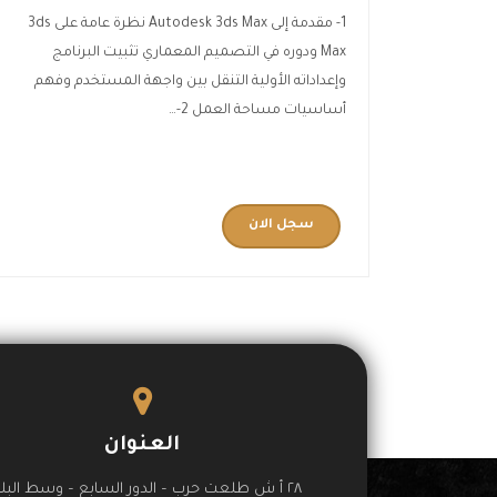
1- مقدمة إلى Autodesk 3ds Max نظرة عامة على 3ds
Max ودوره في التصميم المعماري تثبيت البرنامج
وإعداداته الأولية التنقل بين واجهة المستخدم وفهم
أساسيات مساحة العمل 2-…
سجل الان
العنوان
٢٨ أ ش طلعت حرب – الدور السابع – وسط البلد