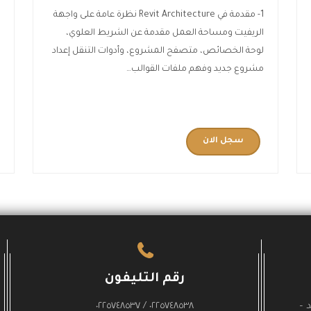
1- مقدمة في Revit Architecture نظرة عامة على واجهة
الريفيت ومساحة العمل مقدمة عن الشريط العلوي،
لوحة الخصائص، متصفح المشروع، وأدوات التنقل إعداد
ا
مشروع جديد وفهم ملفات القوالب…
ا
غ
سجل الان
رقم التليفون
 –
٠٢٢٥٧٤٨٥٣٨ / ٠٢٢٥٧٤٨٥٣٧