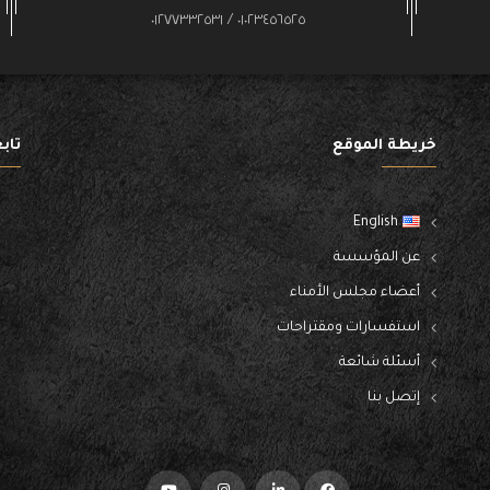
٠١٠٢٣٤٥٦٥٢٥ / ٠١٢٧٧٣٣٢٥٣١
خريطة الموقع
تاب
English
عن المؤسسة
أعضاء مجلس الأمناء
استفسارات ومقتراحات
أسئلة شائعة
إتصل بنا