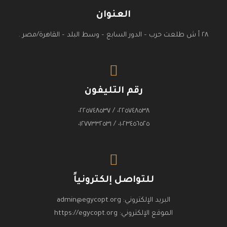
العنوان
٢٨ أ ش طلعت حرب – الدور السابع – وسط البلد – القاهرة/مصر .
رقم التليفون
٠٢٢٥٧٤٨٥٣٨ / ٠٢٢٥٧٤٨٥٣٧
٠١٠٢٣٤٥٦٥٢٥ / ٠١٢٧٧٣٣٢٥٣١
للتواصل إلكترونياً
البريد الإلكتروني:
admin@egycopt.org
الموقع الإلكتروني:
https://egycopt.org