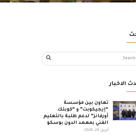
ث
Sea
ث الاخبار
تعاون بين مؤسسة
“إيجيكوبت” و “كوبتك
أورفانز” لدعم طلبة بالتعليم
الفني بمعهد الدون بوسكو
أبريل 20, 2026