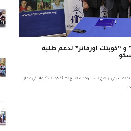
 “كوبتك أورفانز” لدعم طلبة
سكو
 لمشاركي برنامج لست وحدك التابع لهيئة كوبتك أورفانز في مجال
ن…