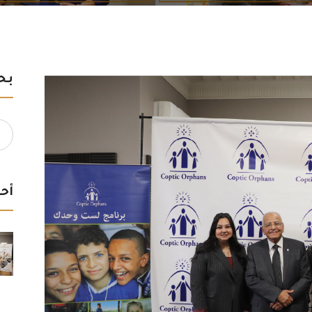
بح
rch
for:
أحد