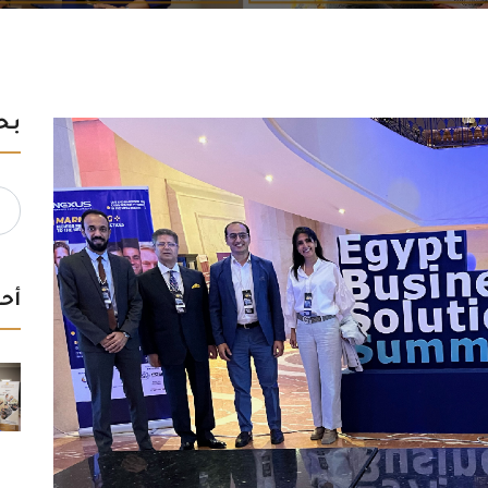
بح
rch
for:
أحد