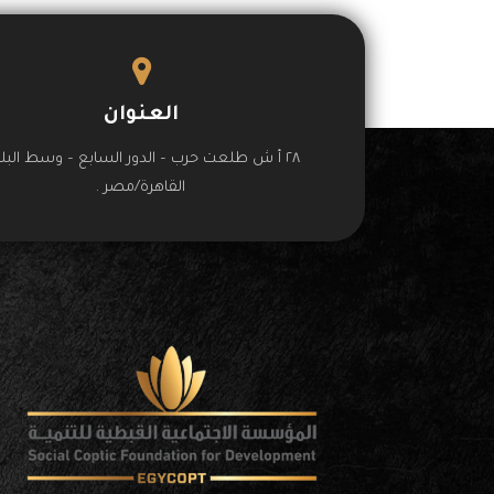
العنوان
٢٨ أ ش طلعت حرب – الدور السابع – وسط البلد
القاهرة/مصر .