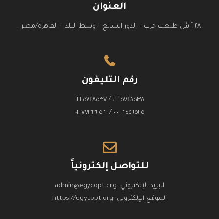
العنوان
٢٨ أ ش طلعت حرب – الدور السابع – وسط البلد – القاهرة/مصر .
رقم التليفون
٠٢٢٥٧٤٨٥٣٨ / ٠٢٢٥٧٤٨٥٣٧
٠١٠٢٣٤٥٦٥٢٥ / ٠١٢٧٧٣٣٢٥٣١
للتواصل إلكترونياً
البريد الإلكتروني:
admin@egycopt.org
الموقع الإلكتروني:
https://egycopt.org