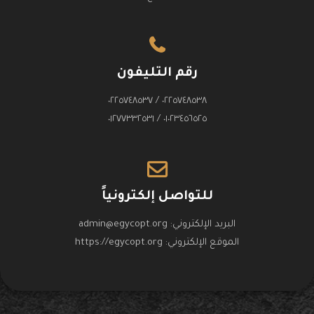
رقم التليفون
٠٢٢٥٧٤٨٥٣٨ / ٠٢٢٥٧٤٨٥٣٧
٠١٠٢٣٤٥٦٥٢٥ / ٠١٢٧٧٣٣٢٥٣١
للتواصل إلكترونياً
البريد الإلكتروني:
admin@egycopt.org
الموقع الإلكتروني:
https://egycopt.org