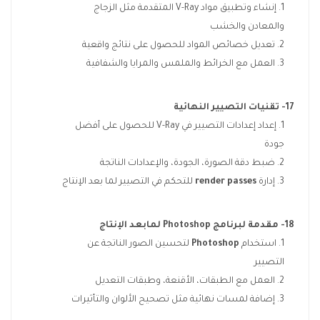
إنشاء وتطبيق مواد V-Ray المتقدمة مثل الزجاج
والمعادن والخشب
تعديل خصائص المواد للحصول على نتائج واقعية
العمل مع الخرائط والملمس والمرايا والشفافية
17- تقنيات التصيير النهائية
إعداد إعدادات التصيير في V-Ray للحصول على أفضل
جودة
ضبط دقة الصورة، الجودة، والإعدادات الناتجة
إدارة
render passes
للتحكم في التصيير لما بعد الإنتاج
18- مقدمة لبرنامج
Photoshop
لمابعد الإنتاج
استخدام
Photoshop
لتحسين الصور الناتجة عن
التصيير
العمل مع الطبقات، الأقنعة، وطبقات التعديل
إضافة لمسات نهائية مثل تصحيح الألوان والتأثيرات