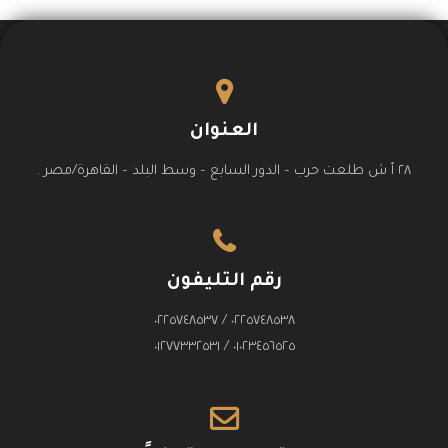
العنوان
٢٨ أ ش طلعت حرب – الدور السابع – وسط البلد – القاهرة/مصر .
رقم التليفون
٠٢٢٥٧٤٨٥٣٨ / ٠٢٢٥٧٤٨٥٣٧
٠١٠٢٣٤٥٦٥٢٥ / ٠١٢٧٧٣٣٢٥٣١