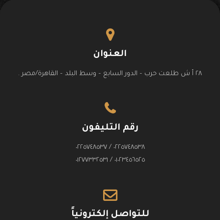
العنوان
٢٨ أ ش طلعت حرب – الدور السابع – وسط البلد – القاهرة/مصر .
رقم التليفون
٠٢٢٥٧٤٨٥٣٨ / ٠٢٢٥٧٤٨٥٣٧
٠١٠٢٣٤٥٦٥٢٥ / ٠١٢٧٧٣٣٢٥٣١
للتواصل إلكترونياً