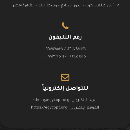
٢٨ أ ش طلعت حرب – الدور السابع – وسط البلد – القاهرة/مصر .
رقم التليفون
٠٢٢٥٧٤٨٥٣٨ / ٠٢٢٥٧٤٨٥٣٧
٠١٠٢٣٤٥٦٥٢٥ / ٠١٢٧٧٣٣٢٥٣١
للتواصل إلكترونياً
البريد الإلكتروني:
admin@egycopt.org
الموقع الإلكتروني:
https://egycopt.org