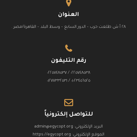
العنوان
٢٨ أ ش طلعت حرب – الدور السابع – وسط البلد – القاهرة/مصر .
رقم التليفون
٠٢٢٥٧٤٨٥٣٨ / ٠٢٢٥٧٤٨٥٣٧
٠١٠٢٣٤٥٦٥٢٥ / ٠١٢٧٧٣٣٢٥٣١
للتواصل إلكترونياً
البريد الإلكتروني:
admin@egycopt.org
الموقع الإلكتروني:
https://egycopt.org