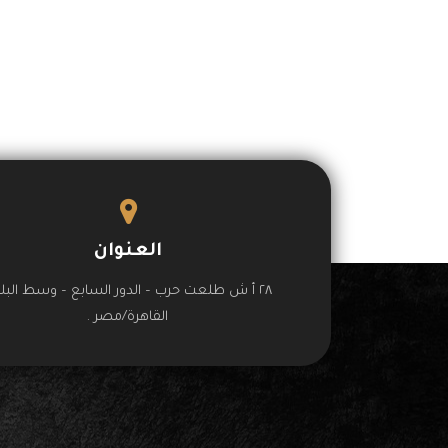
العنوان
٢٨ أ ش طلعت حرب – الدور السابع – وسط البلد
القاهرة/مصر .