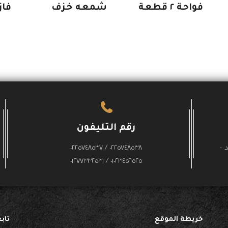
فواحة ٢ قطعة
شمعه خزف
فاز
رقم التليفون
 –
٠٢٢٥٧٤٨٥٣٨ / ٠٢٢٥٧٤٨٥٣٧
٠١٠٢٣٤٥٦٥٢٥ / ٠١٢٧٧٣٣٢٥٣١
خريطة الموقع
تاب