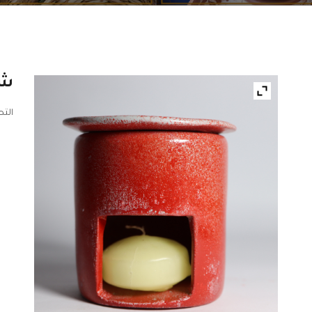
شم
الت