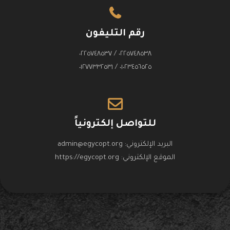
رقم التليفون
٠٢٢٥٧٤٨٥٣٨ / ٠٢٢٥٧٤٨٥٣٧
٠١٠٢٣٤٥٦٥٢٥ / ٠١٢٧٧٣٣٢٥٣١
للتواصل إلكترونياً
البريد الإلكتروني:
admin@egycopt.org
الموقع الإلكتروني:
https://egycopt.org